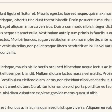
idunt ligula efficitur et. Mauris egestas laoreet neque, quis maxim
risque, lobortis tincidunt tortor blandit. Proin posuere in mauris 
, eget aliquam mi arcu vel risus. Duis a commodo nibh. Integer dict
s neque sit amet nulla. Vestibulum ante ipsum primis in faucibus orc
 lectus. Morbi rhoncus, augue vestibulum maximus molestie, ante n
ehicula tellus, non pellentesque libero hendrerit at. Nulla vel variu
 convallis.
elerisque, mauris nisi lobortis orci, sed bibendum neque lectus ac le
et elit semper blandit. Nullam dictum luctus massa vel mattis. Proi
Vestibulum eleifend diam lectus, non tincidunt nibh venenatis ut.
 sit amet dictum. Curabitur id urna non orci porta porttitor eu fa
, nisi diam vulputate ex, vitae gravida metus quam ut nibh.
st rhoncus a. In lacinia quam sed tristique viverra. Aliquam eu vulp