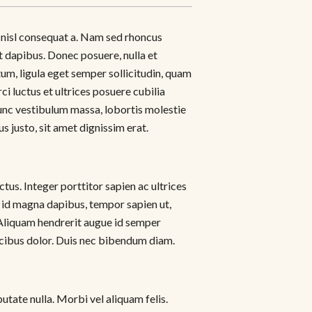
us nisl consequat a. Nam sed rhoncus
ut dapibus. Donec posuere, nulla et
um, ligula eget semper sollicitudin, quam
i luctus et ultrices posuere cubilia
unc vestibulum massa, lobortis molestie
s justo, sit amet dignissim erat.
ctus. Integer porttitor sapien ac ultrices
n id magna dapibus, tempor sapien ut,
 Aliquam hendrerit augue id semper
ucibus dolor. Duis nec bibendum diam.
utate nulla. Morbi vel aliquam felis.