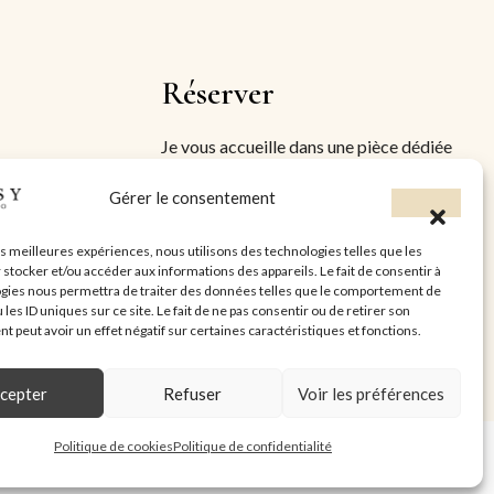
Réserver
Je vous accueille dans une pièce dédiée
à mon activité, dans une ambiance
Gérer le consentement
cocooning et cosy, afin de vous offrir un
orêt
moment de détente et une prestation de
les meilleures expériences, nous utilisons des technologies telles que les
qualité
 stocker et/ou accéder aux informations des appareils. Le fait de consentir à
gies nous permettra de traiter des données telles que le comportement de
 les ID uniques sur ce site. Le fait de ne pas consentir ou de retirer son
 peut avoir un effet négatif sur certaines caractéristiques et fonctions.
RÉSERVER
cepter
Refuser
Voir les préférences
Politique de cookies
Politique de confidentialité
Politique de confidentialité
Politique de cookies