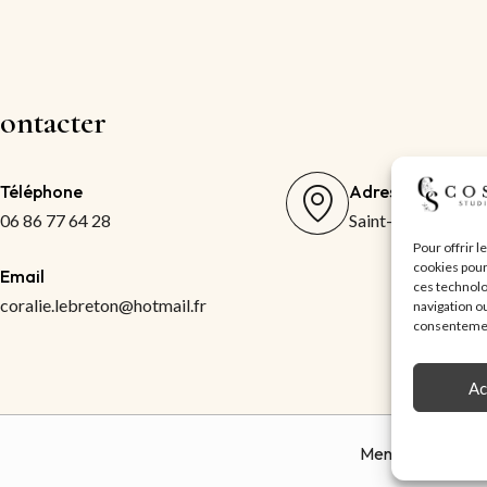
ontacter
Téléphone
Adresse
06 86 77 64 28
Saint-Hilaire-la-F
Pour offrir 
cookies pour
Email
ces technolo
coralie.lebreton@hotmail.fr
navigation ou
consentement
Ac
Mentions légales