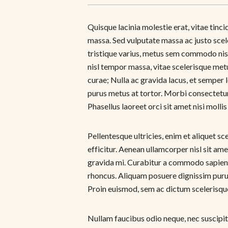
Quisque lacinia molestie erat, vitae tinc
massa. Sed vulputate massa ac justo scele
tristique varius, metus sem commodo nisl
nisl tempor massa, vitae scelerisque metu
curae; Nulla ac gravida lacus, et semper
purus metus at tortor. Morbi consectetur v
Phasellus laoreet orci sit amet nisi mollis
Pellentesque ultricies, enim et aliquet sc
efficitur. Aenean ullamcorper nisl sit am
gravida mi. Curabitur a commodo sapien. 
rhoncus. Aliquam posuere dignissim purus
Proin euismod, sem ac dictum scelerisque
Nullam faucibus odio neque, nec suscipit e