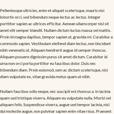
Pellentesque ultricies, enim et aliquet scelerisque, mauris nisi
lobortis orci, sed bibendum neque lectus ac lectus. Integer
porttitor sapien ac ultrices efficitur. Aenean ullamcorper nisl sit
amet elit semper blandit. Nullam dictum luctus massa vel mattis.
Proin id magna dapibus, tempor sapien ut, gravida mi. Curabitur a
commodo sapien. Vestibulum eleifend diam lectus, non tincidunt
nibh venenatis ut. Aliquam hendrerit augue id semper rhoncus.
Aliquam posuere dignissim purus sit amet dictum. Curabitur id
urna non orci porta porttitor eu faucibus dolor. Duis nec
bibendum diam. Proin euismod, sem ac dictum scelerisque, nisi
diam vulputate ex, vitae gravida metus quam ut nibh.
Nullam faucibus odio neque, nec suscipit est rhoncus a. In lacinia
quam sed tristique viverra. Aliquam eu vulputate nulla. Morbi vel
aliquam felis. Suspendisse viverra, augue sed tempor lacinia, nisl
dui molestie augue, non pulvinar sapien enim vitae risus. Praesent