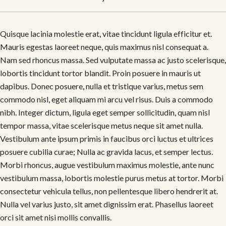
Quisque lacinia molestie erat, vitae tincidunt ligula efficitur et.
Mauris egestas laoreet neque, quis maximus nisl consequat a.
Nam sed rhoncus massa. Sed vulputate massa ac justo scelerisque,
lobortis tincidunt tortor blandit. Proin posuere in mauris ut
dapibus. Donec posuere, nulla et tristique varius, metus sem
commodo nisl, eget aliquam mi arcu vel risus. Duis a commodo
nibh. Integer dictum, ligula eget semper sollicitudin, quam nisl
tempor massa, vitae scelerisque metus neque sit amet nulla.
Vestibulum ante ipsum primis in faucibus orci luctus et ultrices
posuere cubilia curae; Nulla ac gravida lacus, et semper lectus.
Morbi rhoncus, augue vestibulum maximus molestie, ante nunc
vestibulum massa, lobortis molestie purus metus at tortor. Morbi
consectetur vehicula tellus, non pellentesque libero hendrerit at.
Nulla vel varius justo, sit amet dignissim erat. Phasellus laoreet
orci sit amet nisi mollis convallis.